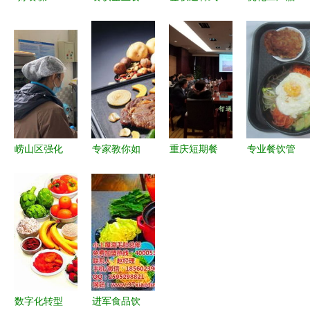
款懂管理更
品采购索证
自助涮烤加
食价格策略
懂经营的餐
索票管理制
盟全攻略
与餐饮管理
饮管理系统
度
从申请到开
之道
店运营的必
备指南
崂山区强化
专家教你如
重庆短期餐
专业餐饮管
餐饮单位监
何做好餐饮
饮管理培训
理 为工厂
管，筑牢复
管理 核心
与MBA课程
学校食堂提
工企业食品
要点与实践
对比指南
供一体化承
安全防线
技巧
包与膳食服
务解决方案
数字化转型
进军食品饮