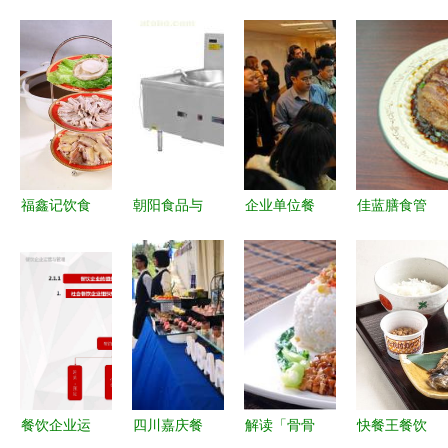
福鑫记饮食
朝阳食品与
企业单位餐
佳蓝膳食管
管理图册
饮料 跨界
饮服务管理
理 专业的
餐饮管理的
融合提升餐
提升园区配
餐饮管理领
系统化智慧
饮食材供应
餐与食堂承
航者
链实力
包效能的关
键路径
餐饮企业运
四川嘉庆餐
解读「骨骨
快餐王餐饮