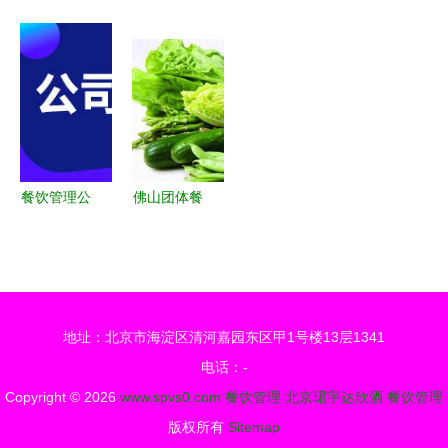
营与管理
饮管理有限
怪快餐」
管理系统
模块一 · 餐
公司 专业
产品特色、
让开店如此
饮管理基础
餐饮供应与
品牌形象与
简单，餐饮
一站式管理
加盟创业深
管理更高效
服务
度分析
餐饮管理公
佛山团体餐
司注册全攻
外卖与食堂
略 一步步
承包 专业
教你顺利开
餐饮管理如
业
何提升企业
地址：北京市海淀区清河嘉园东区甲1号楼13层1341
运营效率？
电话：-
Copyright © 2026
www.spvs0.com
餐饮管理
北京珺宇达欣酒
餐饮管理
版权所有
Sitemap