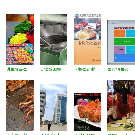
进军食品饮
天津盛源餐
《餐饮企业
象过河餐饮
料行业 代
饮 专业企
经营管理》
管理软件
理加盟、厂
业配餐与餐
理论与实践
智能赋能，
家合作与餐
饮管理服务
交融的管理
助力餐饮业
饮管理的全
指南
高效运营
方位指南