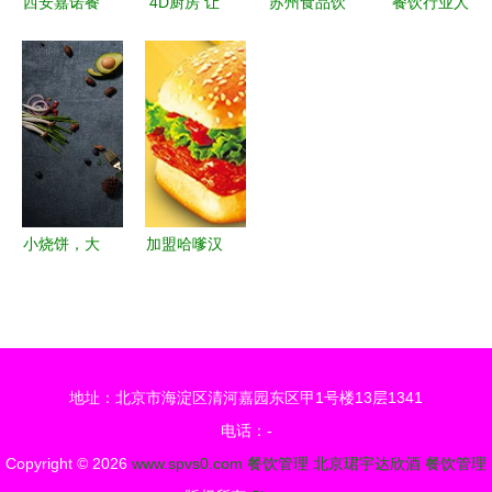
西安嘉诺餐
4D厨房 让
苏州食品饮
餐饮行业人
饮管理 掌
大丰餐饮品
料产业链全
员流动管理
握麻辣铁板
牌更靓丽、
解析 从源
与离职申请
鱿鱼与鱿鱼
更厚实、更
头到餐桌的
流程的数字
炸鸡技术，
耀眼的管理
完整生态
化革新
开启小吃创
新引擎
业之路
小烧饼，大
加盟哈嗲汉
口碑 经营
堡 解锁餐
一家成功小
饮致富新路
吃餐馆的关
径与高效管
键要素
理之道
地址：北京市海淀区清河嘉园东区甲1号楼13层1341
电话：-
Copyright © 2026
www.spvs0.com
餐饮管理
北京珺宇达欣酒
餐饮管理